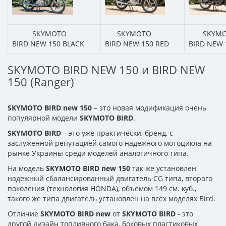
SKYMOTO
SKYMOTO
SKYMO
BIRD NEW 150 BLACK
BIRD NEW 150 RED
BIRD NEW 
SKYMOTO BIRD NEW 150 и BIRD NEW
150 (Ranger)
SKYMOTO BIRD new 150
– это новая модификация очень
популярной модели
SKYMOTO BIRD
.
SKYMOTO BIRD
– это уже практически, бренд, с
заслуженной репутацией самого надежного мотоцикла на
рынке Украины среди моделей аналогичного типа.
На модель
SKYMOTO BIRD new 150
так же установлен
надежный сбалансированный двигатель CG типа, второго
поколения (технология HONDA), объемом 149 см. куб.,
такого же типа двигатель установлен на всех моделях Bird.
Отличие
SKYMOTO BIRD new
от
SKYMOTO BIRD
- это
другой дизайн топливного бака, боковых пластиковых