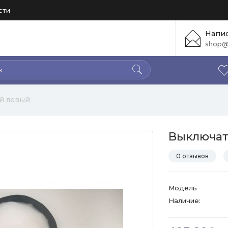
сти
Напис
shop@
й левый
Выключат
0 отзывов
Модель
Наличие: