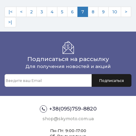
|<
<
2
3
4
5
6
7
8
9
10
>
>|
Подписаться на рассылку
Для получения новостей и акций
+38(095)759-8820
shop@skymoto.com.ua
Пн-Пт: 9:00-17:00