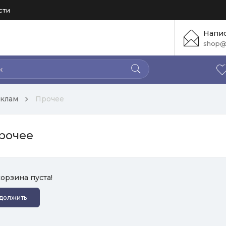
сти
Напис
shop@
иклам
Прочее
рочее
орзина пуста!
должить