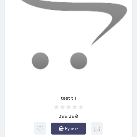
test t 1
399.29₴
Купить